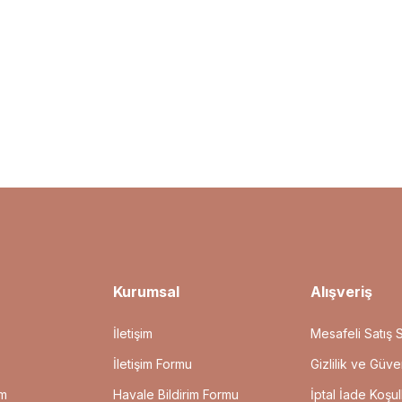
da yetersiz gördüğünüz noktaları öneri formunu kullanarak tarafımıza ilet
Bu ürüne ilk yorumu siz yapın!
Yorum Yaz
Kurumsal
Alışveriş
İletişim
Mesafeli Satış 
İletişim Formu
Gizlilik ve Güve
um
Havale Bildirim Formu
İptal İade Koşull
Gönder