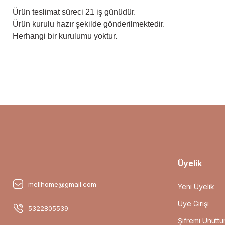
Ürün teslimat süreci 21 iş günüdür.
Ürün kurulu hazır şekilde gönderilmektedir.
Herhangi bir kurulumu yoktur.
Bu ürünün fiyat bilgisi, resim, ürün açıklamalarında ve diğer konular
Görüş ve önerileriniz için teşekkür ederiz.
Ürün resmi kalitesiz, bozuk veya görüntülenemiyor.
Ürün açıklamasında eksik bilgiler bulunuyor.
Ürün bilgilerinde hatalar bulunuyor.
Ürün fiyatı diğer sitelerden daha pahalı.
Bu ürüne benzer farklı alternatifler olmalı.
Üyelik
mellhome@gmail.com
Yeni Üyelik
Üye Girişi
5322805539
Şifremi Unutt