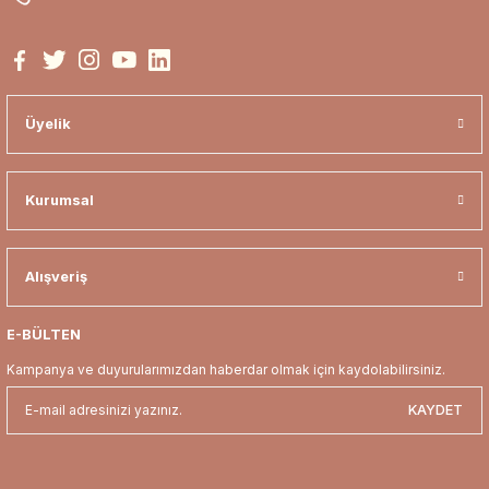
Ürün bilgilerinde hatalar bulunuyor.
Ürün fiyatı diğer sitelerden daha pahalı.
Bu ürüne benzer farklı alternatifler olmalı.
Üyelik
Kurumsal
Gönder
Alışveriş
E-BÜLTEN
Kampanya ve duyurularımızdan haberdar olmak için kaydolabilirsiniz.
KAYDET