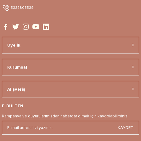
Ürün açıklamasında eksik bilgiler bulunuyor.
5322805539
Ürün bilgilerinde hatalar bulunuyor.
Ürün fiyatı diğer sitelerden daha pahalı.
Bu ürüne benzer farklı alternatifler olmalı.
Üyelik
Kurumsal
Gönder
Alışveriş
E-BÜLTEN
Kampanya ve duyurularımızdan haberdar olmak için kaydolabilirsiniz.
KAYDET