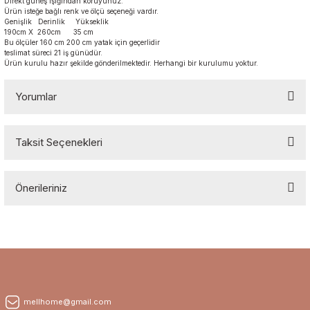
Direkt güneş ışığından koruyunuz.
Ürün isteğe bağlı renk ve ölçü seçeneği vardır.
Genişlik Derinlik Yükseklik
190cm X 260cm 35 cm
Bu ölçüler 160 cm 200 cm yatak için geçerlidir
teslimat süreci 21 iş günüdür.
Ürün kurulu hazır şekilde gönderilmektedir. Herhangi bir kurulumu yoktur.
Yorumlar
Taksit Seçenekleri
Bu ürüne ilk yorumu siz yapın!
Önerileriniz
Yorum Yaz
Bu ürünün fiyat bilgisi, resim, ürün açıklamalarında ve diğer
konularda yetersiz gördüğünüz noktaları öneri formunu kullanarak
tarafımıza iletebilirsiniz.
Görüş ve önerileriniz için teşekkür ederiz.
Ürün resmi kalitesiz, bozuk veya görüntülenemiyor.
mellhome@gmail.com