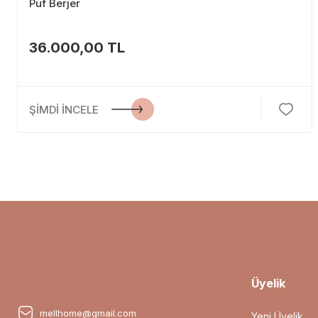
Puf Berjer
36.000,00 TL
ŞİMDİ İNCELE
Üyelik
mellhome@gmail.com
Yeni Üyelik