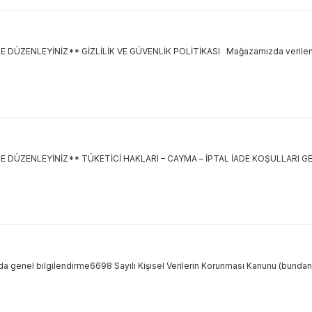
ÜZENLEYİNİZ** GİZLİLİK VE GÜVENLİK POLİTİKASI Mağazamızda verilen 
ZENLEYİNİZ** TÜKETİCİ HAKLARI – CAYMA – İPTAL İADE KOŞULLARI GENEL:
kında genel bilgilendirme6698 Sayılı Kişisel Verilerin Korunması Kanunu (bundan