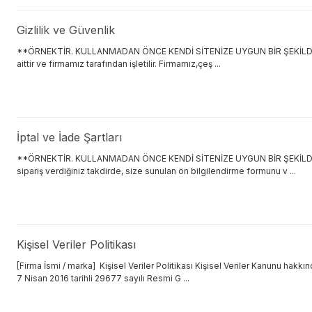
Gizlilik ve Güvenlik
**ÖRNEKTİR. KULLANMADAN ÖNCE KENDİ SİTENİZE UYGUN BİR ŞEKİLDE D
aittir ve firmamız tarafından işletilir. Firmamız,çeş ...
İptal ve İade Şartları
**ÖRNEKTİR. KULLANMADAN ÖNCE KENDİ SİTENİZE UYGUN BİR ŞEKİLDE DÜ
sipariş verdiğiniz takdirde, size sunulan ön bilgilendirme formunu v ...
Kişisel Veriler Politikası
[Firma İsmi / marka] Kişisel Veriler Politikası Kişisel Veriler Kanunu hak
7 Nisan 2016 tarihli 29677 sayılı Resmi G ...